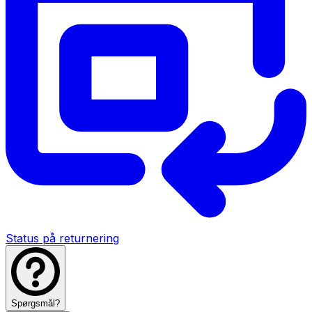
Status på returnering
Spørgsmål?