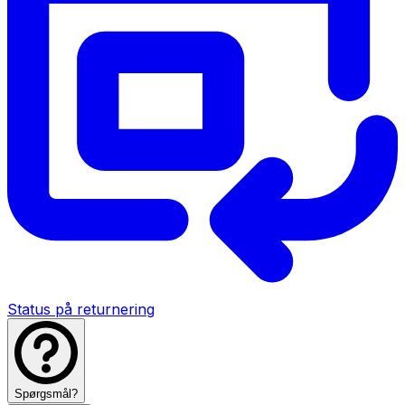
Status på returnering
Spørgsmål?